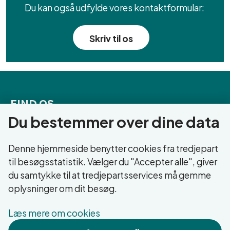
Du kan også udfylde vores kontaktformular:
Skriv til os
FIND OS
Du bestemmer over dine data
Tietgensgade 5,
7400 Herning
Denne hjemmeside benytter cookies fra tredjepart
til besøgsstatistik. Vælger du "Accepter alle", giver
Tlf.:
9628 4999
du samtykke til at tredjepartsservices må gemme
Mail:
rusmiddelcenter@herning.dk
oplysninger om dit besøg.
OM HJEMMESIDEN
Læs mere om cookies